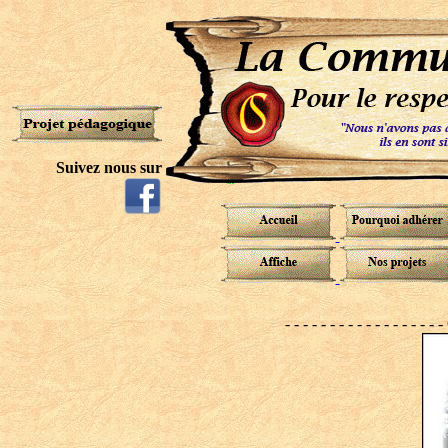
Suivez nous sur
- - - - - - - - - - - - - - - - 