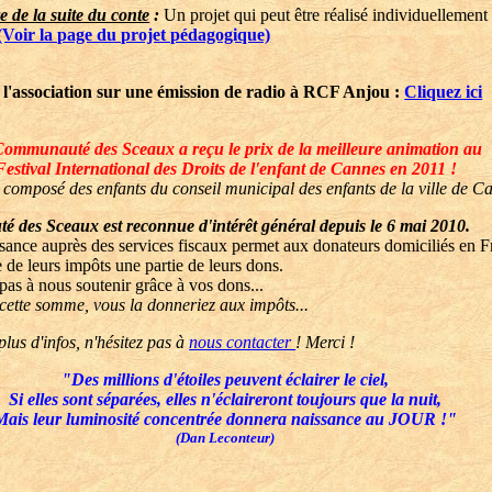
re de la suite du conte
:
Un projet qui peut être réalisé individuellement
(Voir la page du projet pédagogique)
 l'association sur une émission de radio à RCF Anjou :
Cliquez ici
ommunauté des Sceaux a reçu le prix de la meilleure animation au
Festival International des Droits de l'enfant de Cannes en 2011 !
t composé des enfants du conseil municipal des enfants de la ville de C
des Sceaux est reconnue d'intérêt général depuis le 6 mai 2010.
sance auprès des services fiscaux permet aux donateurs domiciliés en F
 de leurs impôts une partie de leurs dons.
 pas à nous soutenir grâce à vos dons...
cette somme, vous la donneriez aux impôts...
plus d'infos, n'hésitez pas à
nous contacter
! Merci !
"Des millions d'étoiles peuvent éclairer le ciel,
Si elles sont séparées, elles n'éclaireront toujours que la nuit,
Mais leur luminosité concentrée donnera naissance au JOUR !"
(Dan Leconteur)