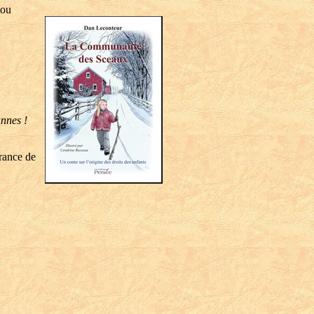
 ou
annes !
rance de